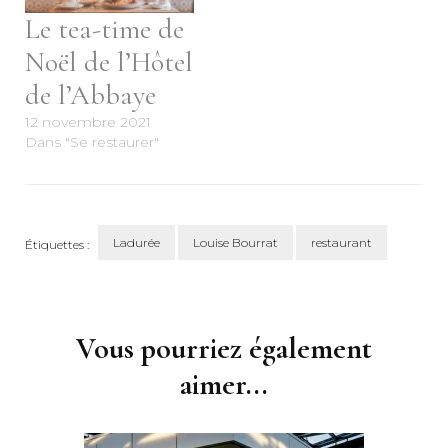
Le tea-time de
Noël de l’Hôtel
de l’Abbaye
12 novembre 2021
Dans "Se restaurer"
Ladurée
Louise Bourrat
restaurant
Étiquettes :
Navigation
d'article
Vous pourriez également
aimer...