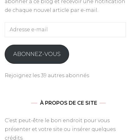
abonner à ce blog et recevoir une notification
de chaque nouvel article par e-mail.
Adresse
e-
mail
ABONNEZ-VOUS
Rejoignez les 39 autres abonnés
À PROPOS DE CE SITE
C’est peut-être le bon endroit pour vous
présenter et votre site ou insérer quelques
crédits.