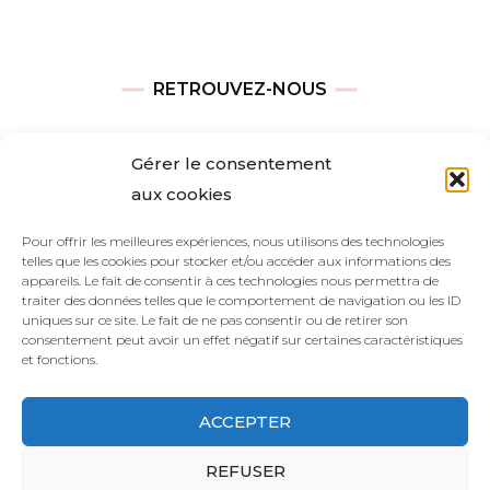
RETROUVEZ-NOUS
Adresse
Gérer le consentement
Avenue des Champs-Élysées
aux cookies
75008, Paris
Pour offrir les meilleures expériences, nous utilisons des technologies
telles que les cookies pour stocker et/ou accéder aux informations des
Heures d’ouverture
appareils. Le fait de consentir à ces technologies nous permettra de
Du lundi au vendredi : 9h00—17h00
traiter des données telles que le comportement de navigation ou les ID
uniques sur ce site. Le fait de ne pas consentir ou de retirer son
Les samedi et dimanche : 11h00–15h00
consentement peut avoir un effet négatif sur certaines caractéristiques
et fonctions.
ACCEPTER
REFUSER