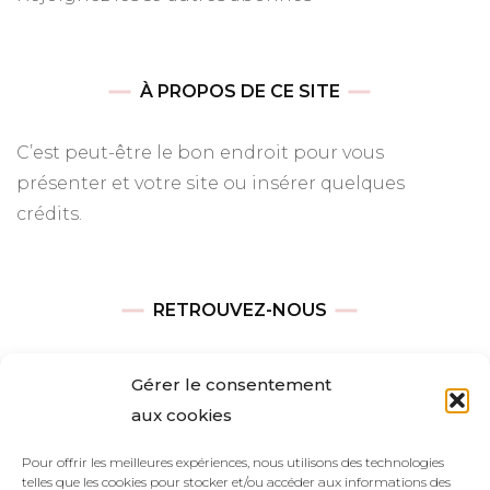
À PROPOS DE CE SITE
C’est peut-être le bon endroit pour vous
présenter et votre site ou insérer quelques
crédits.
RETROUVEZ-NOUS
Adresse
Gérer le consentement
Avenue des Champs-Élysées
aux cookies
75008, Paris
Pour offrir les meilleures expériences, nous utilisons des technologies
telles que les cookies pour stocker et/ou accéder aux informations des
Heures d’ouverture