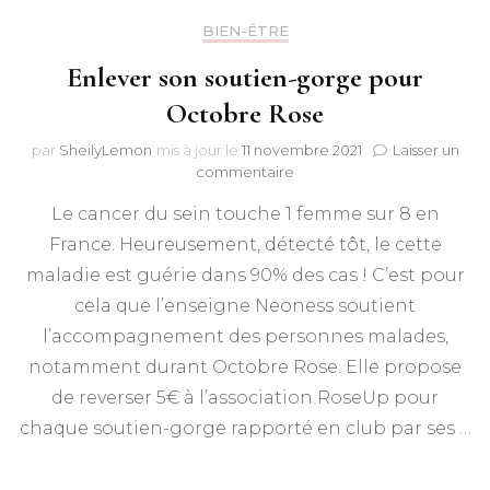
BIEN-ÊTRE
Enlever son soutien-gorge pour
Octobre Rose
par
SheilyLemon
mis à jour le
11 novembre 2021
Laisser un
sur
commentaire
Enlever
Le cancer du sein touche 1 femme sur 8 en
son
soutien-
France. Heureusement, détecté tôt, le cette
gorge
maladie est guérie dans 90% des cas ! C’est pour
pour
Octobre
cela que l’enseigne Neoness soutient
Rose
l’accompagnement des personnes malades,
notamment durant Octobre Rose. Elle propose
de reverser 5€ à l’association RoseUp pour
chaque soutien-gorge rapporté en club par ses …