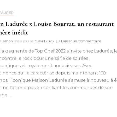
TAURER
n Ladurée x Louise Bourrat, un restaurant
ère inédit
sur
lyLemon
mis à jour le
19 avril 2023
Laisser un commentaire
Maison
a gagnante de Top Chef 2022 s’invite chez Ladurée, l
Ladurée
x
ncontre le rock pour une série de soirées
Louise
nomiques et royalement audacieuses. Avec
Bourrat,
un
tinence qui la caractérise depuis maintenant 160
restauran
mps, l’iconique Maison Ladurée s’amuse à nouveau à ê
éphémè
n ne l’attend pas en confiant les commandes de son
inédit
 de …