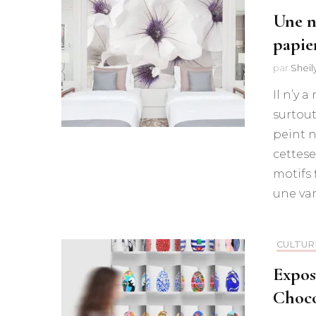
Une n
papier
par
Shei
Il n’y 
surtout
peint n
cettese
motifs 
une var
CULTUR
Exposi
Choco