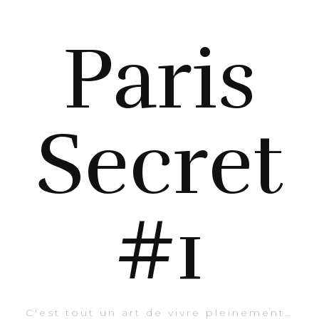
Paris
Secret
#1
C'est tout un art de vivre pleinement…