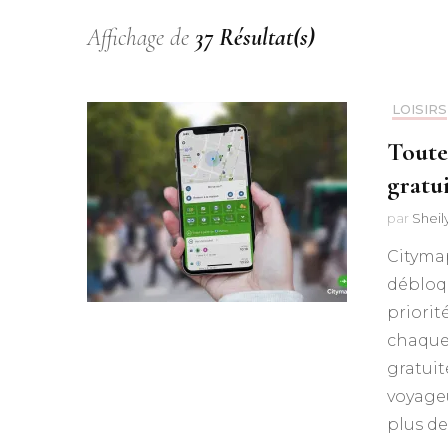
Affichage de
37 Résultat(s)
LOISIRS
Toute
gratu
par
Shei
Citymap
débloq
priorité
chaque 
gratui
voyageu
plus de