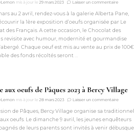
sur
lyLemon
mis à jour le
29 mars 2023
Laisser un commentaire
Expositi
ars au 2 avril, rendez-vous à la galerie Alberta Pane,
« 100
oeufs,
couvrir la 1ère exposition d’oeufs organisée par Le
100
t des Français. A cette occasion, le Chocolat des
artistes »
par
is revisite avec humour, modernité et gourmandise
Le
Fabergé. Chaque oeuf est mis au vente au prix de 100€
Chocola
ble des fonds récoltés seront …
des
Français
e aux oeufs de Pâques 2023 à Bercy Village
sur
lyLemon
mis à jour le
28 mars 2023
Laisser un commentaire
Chasse
asion de Pâques, Bercy Village organise sa traditionnel
aux
oeufs
aux oeufs. Le dimanche 9 avril, les jeunes enquêteurs
de
agnés de leurs parents sont invités à venir débusque
Pâques