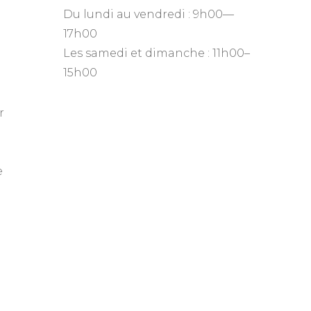
Du lundi au vendredi : 9h00—
17h00
Les samedi et dimanche : 11h00–
15h00
r
r
e