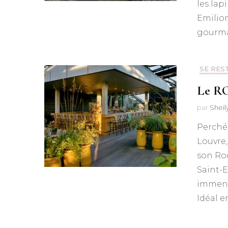
les lap
Emilion
gourma
SE RES
Le RO
par
Shei
Perché
Louvre
son Ro
Saint-E
immense
Idéal e