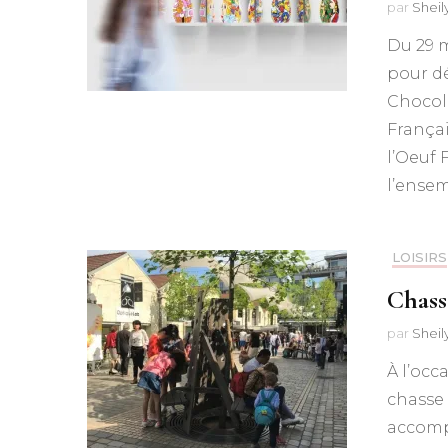
par
Shei
Du 29 m
pour dé
Chocola
França
l’Oeuf 
l’ensem
LOISIRS
Chass
par
Shei
À l’occ
chasse 
accomp