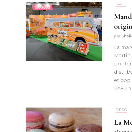
SALÉ
Mandy’
origi
par
Shei
La marq
Martin,
printe
distrib
et pop 
PAF. L
DÉCO
La Mo
s’asso