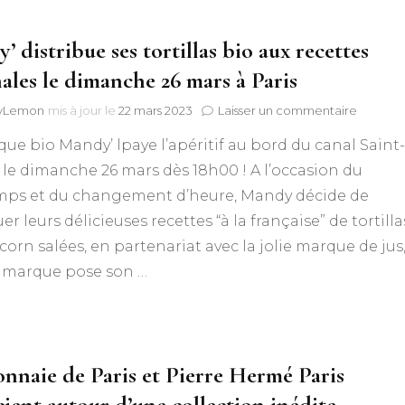
 distribue ses tortillas bio aux recettes
nales le dimanche 26 mars à Paris
sur
lyLemon
mis à jour le
22 mars 2023
Laisser un commentaire
Mandy’
ue bio Mandy’ lpaye l’apéritif au bord du canal Saint-
distribu
ses
 le dimanche 26 mars dès 18h00 ! A l’occasion du
tortillas
mps et du changement d’heure, Mandy décide de
bio
aux
uer leurs délicieuses recettes “à la française” de tortilla
recette
corn salées, en partenariat avec la jolie marque de jus
original
a marque pose son …
le
dimanc
26
mars
à
Paris
nnaie de Paris et Pierre Hermé Paris
cient autour d’une collection inédite