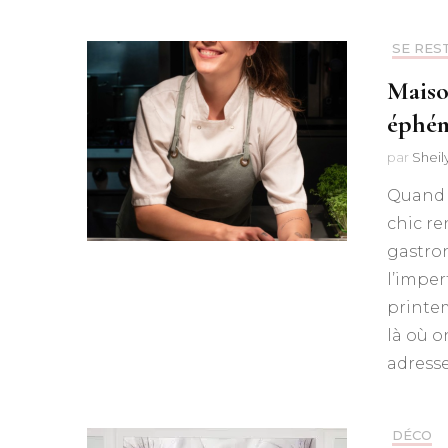
SE RES
Maiso
éphém
par
Shei
Quand l
chic re
gastro
l’imper
printe
là où o
adresse
DÉCO