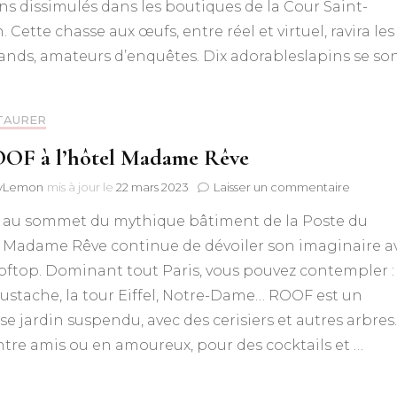
2023
ins dissimulés dans les boutiques de la Cour Saint-
à
. Cette chasse aux œufs, entre réel et virtuel, ravira les
Bercy
nds, amateurs d’enquêtes. Dix adorableslapins se son
Village
TAURER
OF à l’hôtel Madame Rêve
sur
lyLemon
mis à jour le
22 mars 2023
Laisser un commentaire
Le
 au sommet du mythique bâtiment de la Poste du
ROOF
à
, Madame Rêve continue de dévoiler son imaginaire a
l’hôtel
oftop. Dominant tout Paris, vous pouvez contempler :
Madam
Rêve
ustache, la tour Eiffel, Notre-Dame… ROOF est un
 jardin suspendu, avec des cerisiers et autres arbres.
ntre amis ou en amoureux, pour des cocktails et …