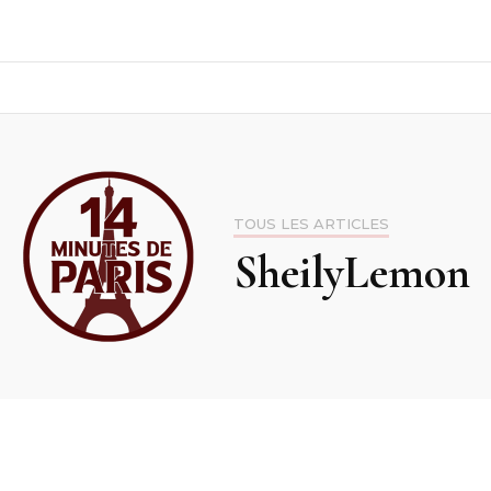
TOUS LES ARTICLES
SheilyLemon