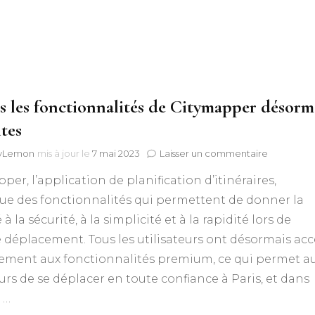
s les fonctionnalités de Citymapper désorm
ites
sur
lyLemon
mis à jour le
7 mai 2023
Laisser un commentaire
Toutes
per, l’application de planification d’itinéraires,
les
fonctionna
ue des fonctionnalités qui permettent de donner la
de
 à la sécurité, à la simplicité et à la rapidité lors de
Citymapp
désormais
déplacement. Tous les utilisateurs ont désormais acc
gratuites
tement aux fonctionnalités premium, ce qui permet a
rs de se déplacer en toute confiance à Paris, et dans
 …