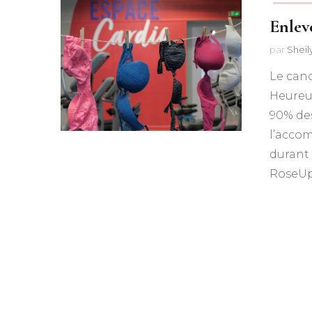
Enlev
par
Shei
Le canc
Heureus
90% des
l’acco
durant 
RoseUp