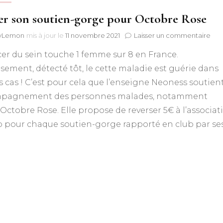
er son soutien-gorge pour Octobre Rose
sur
lyLemon
mis à jour le
11 novembre 2021
Laisser un commentaire
Enl
er du sein touche 1 femme sur 8 en France.
son
sout
ement, détecté tôt, le cette maladie est guérie dans
gor
 cas ! C’est pour cela que l’enseigne Neoness soutien
pou
Oct
mpagnement des personnes malades, notamment
Ros
Octobre Rose. Elle propose de reverser 5€ à l’associat
 pour chaque soutien-gorge rapporté en club par se