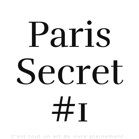
Paris
Secret
#1
C'est tout un art de vivre pleinement…