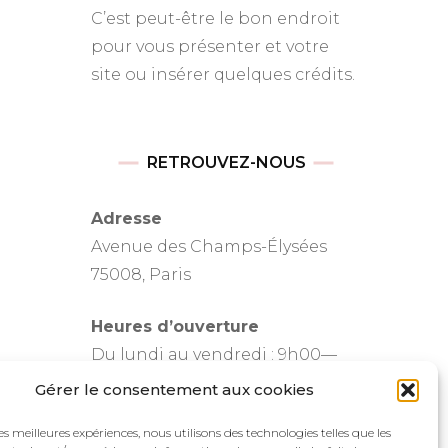
C’est peut-être le bon endroit
pour vous présenter et votre
site ou insérer quelques crédits.
RETROUVEZ-NOUS
Adresse
Avenue des Champs-Élysées
75008, Paris
Heures d’ouverture
Du lundi au vendredi : 9h00—
17h00
Gérer le consentement aux cookies
Les samedi et dimanche : 11h00–
les meilleures expériences, nous utilisons des technologies telles que les
15h00