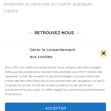
présenter et votre site ou insérer quelques
crédits.
RETROUVEZ-NOUS
Adresse
Gérer le consentement
Avenue des Champs-Élysées
aux cookies
75008, Paris
Pour offrir les meilleures expériences, nous utilisons des technologies
telles que les cookies pour stocker et/ou accéder aux informations des
Heures d’ouverture
appareils. Le fait de consentir à ces technologies nous permettra de
Du lundi au vendredi : 9h00—17h00
traiter des données telles que le comportement de navigation ou les ID
uniques sur ce site. Le fait de ne pas consentir ou de retirer son
Les samedi et dimanche : 11h00–15h00
consentement peut avoir un effet négatif sur certaines caractéristiques
et fonctions.
ACCEPTER