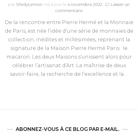
par
SheilyLemon
mis à jour le
4 novembre 2022
Laisser un
sur
commentaire
La
De la rencontre entre Pierre Hermé et la Monnaie
Monnaie
de
de Paris, est née l’idée d’une série de monnaies de
Paris
collection, inédites et millésimées, reprenant la
et
Pierre
signature de la Maison Pierre Hermé Paris : le
Hermé
macaron. Les deux Maisons s’unissent alors pour
Paris
célébrer l’artisanat d’Art. La maîtrise de deux
s’associent
autour
savoir-faire, la recherche de l’excellence et la …
d’une
collection
inédite
ABONNEZ-VOUS À CE BLOG PAR E-MAIL.