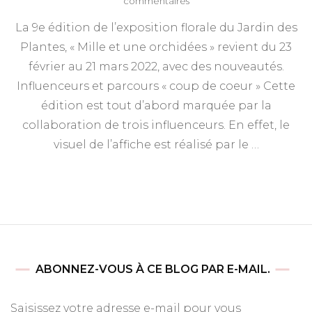
sur
commentaires
Exposition
La 9e édition de l’exposition florale du Jardin des
florale
Mille
Plantes, « Mille et une orchidées » revient du 23
et
février au 21 mars 2022, avec des nouveautés.
une
orchidées
Influenceurs et parcours « coup de coeur » Cette
édition est tout d’abord marquée par la
collaboration de trois influenceurs. En effet, le
visuel de l’affiche est réalisé par le …
ABONNEZ-VOUS À CE BLOG PAR E-MAIL.
Saisissez votre adresse e-mail pour vous