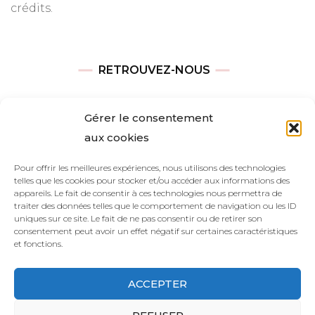
crédits.
RETROUVEZ-NOUS
Adresse
Gérer le consentement
Avenue des Champs-Élysées
aux cookies
75008, Paris
Pour offrir les meilleures expériences, nous utilisons des technologies
telles que les cookies pour stocker et/ou accéder aux informations des
Heures d’ouverture
appareils. Le fait de consentir à ces technologies nous permettra de
Du lundi au vendredi : 9h00—17h00
traiter des données telles que le comportement de navigation ou les ID
uniques sur ce site. Le fait de ne pas consentir ou de retirer son
Les samedi et dimanche : 11h00–15h00
consentement peut avoir un effet négatif sur certaines caractéristiques
et fonctions.
ACCEPTER