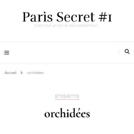
Paris Secret #1
C'est tout un art de vivre pleinement…
Accueil
orchidées
ÉTIQUETTE
orchidées