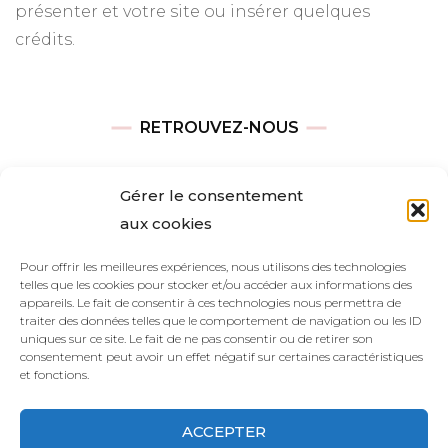
présenter et votre site ou insérer quelques
crédits.
RETROUVEZ-NOUS
Adresse
Gérer le consentement
Avenue des Champs-Élysées
aux cookies
75008, Paris
Pour offrir les meilleures expériences, nous utilisons des technologies
telles que les cookies pour stocker et/ou accéder aux informations des
Heures d’ouverture
appareils. Le fait de consentir à ces technologies nous permettra de
Du lundi au vendredi : 9h00—17h00
traiter des données telles que le comportement de navigation ou les ID
uniques sur ce site. Le fait de ne pas consentir ou de retirer son
Les samedi et dimanche : 11h00–15h00
consentement peut avoir un effet négatif sur certaines caractéristiques
et fonctions.
ACCEPTER