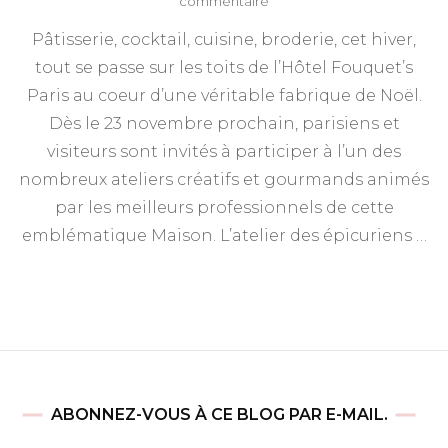
sur
commentaire
L’atelier
Pâtisserie, cocktail, cuisine, broderie, cet hiver,
du
Père
tout se passe sur les toits de l’Hôtel Fouquet’s
Noël
Paris au coeur d’une véritable fabrique de Noël.
sur
le
Dès le 23 novembre prochain, parisiens et
toit
visiteurs sont invités à participer à l’un des
de
nombreux ateliers créatifs et gourmands animés
l’Hôtel
Fouquet’s
par les meilleurs professionnels de cette
Paris
emblématique Maison. L’atelier des épicuriens …
ABONNEZ-VOUS À CE BLOG PAR E-MAIL.