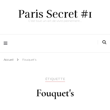
Paris Secret #1
C'est tout un art de vivre pleinement…
Accueil
Fouquet's
ÉTIQUETTE
Fouquet's