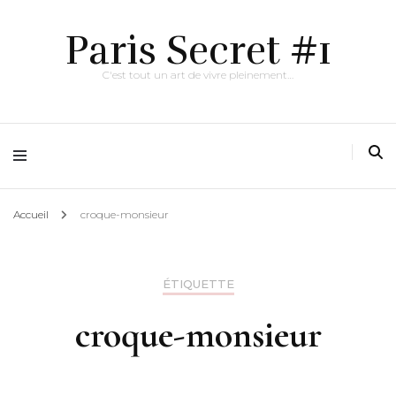
Paris Secret #1
C'est tout un art de vivre pleinement…
Accueil
croque-monsieur
ÉTIQUETTE
croque-monsieur