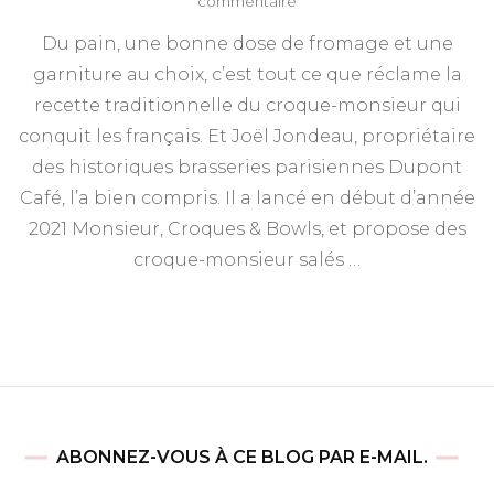
sur
commentaire
Monsieur,
Du pain, une bonne dose de fromage et une
Croques
&
garniture au choix, c’est tout ce que réclame la
Bowls
recette traditionnelle du croque-monsieur qui
les
croque-
conquit les français. Et Joël Jondeau, propriétaire
monsieur
des historiques brasseries parisiennes Dupont
salés
Café, l’a bien compris. Il a lancé en début d’année
et
sucrés
2021 Monsieur, Croques & Bowls, et propose des
croque-monsieur salés …
ABONNEZ-VOUS À CE BLOG PAR E-MAIL.