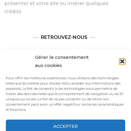
présenter et votre site ou insérer quelques
crédits.
RETROUVEZ-NOUS
Adresse
Gérer le consentement
Avenue des Champs-Élysées
aux cookies
75008, Paris
Pour offrir les meilleures expériences, nous utilisons des technologies
telles que les cookies pour stocker et/ou accéder aux informations des
Heures d’ouverture
appareils. Le fait de consentir à ces technologies nous permettra de
Du lundi au vendredi : 9h00—17h00
traiter des données telles que le comportement de navigation ou les ID
uniques sur ce site. Le fait de ne pas consentir ou de retirer son
Les samedi et dimanche : 11h00–15h00
consentement peut avoir un effet négatif sur certaines caractéristiques
et fonctions.
ACCEPTER